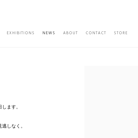
EXHIBITIONS
NEWS
ABOUT
CONTACT
STORE
Open a larger version of th
日します。
見逃しなく。