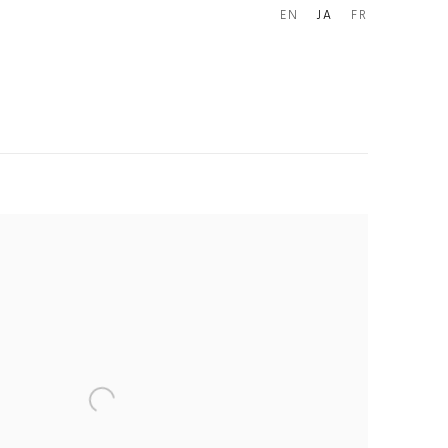
EN
JA
FR
e following image in a popup: