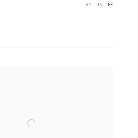
EN
JA
FR
E
e following image in a popup: