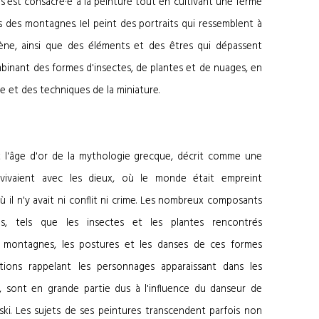
i s'est consacré·e à la peinture tout en cultivant une ferme
s des montagnes. Iel peint des portraits qui ressemblent à
ne, ainsi que des éléments et des êtres qui dépassent
inant des formes d'insectes, de plantes et de nuages, en
te et des techniques de la miniature.
t l'âge d'or de la mythologie grecque, décrit comme une
vaient avec les dieux, où le monde était empreint
ù il n'y avait ni conflit ni crime. Les nombreux composants
, tels que les insectes et les plantes rencontrés
 montagnes, les postures et les danses de ces formes
tions rappelant les personnages apparaissant dans les
, sont en grande partie dus à l'influence du danseur de
nski. Les sujets de ses peintures transcendent parfois non