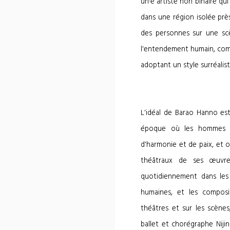
un·e artiste non binaire qu
dans une région isolée prè
des personnes sur une scè
l'entendement humain, comb
adoptant un style surréalis
L'idéal de Barao Hanno es
époque où les hommes vi
d'harmonie et de paix, et o
théâtraux de ses œuvres
quotidiennement dans les
humaines, et les composi
théâtres et sur les scènes
ballet et chorégraphe Niji