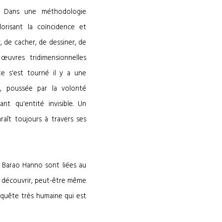
s. Dans une méthodologie
lorisant la coïncidence et
r, de cacher, de dessiner, de
œuvres tridimensionnelles
ste s'est tourné il y a une
s, poussée par la volonté
nt qu'entité invisible. Un
raît toujours à travers ses
t Barao Hanno sont liées au
à découvrir, peut-être même
 quête très humaine qui est