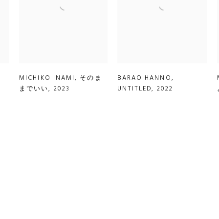
MICHIKO INAMI
,
そのま
BARAO HANNO
,
までいい
,
2023
UNTITLED
,
2022