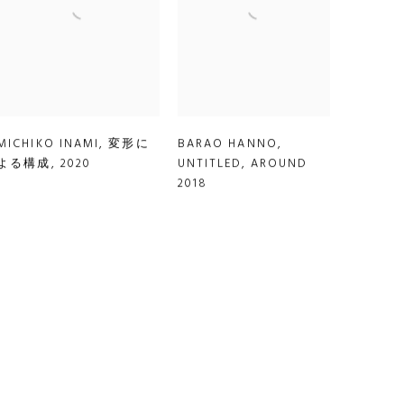
MICHIKO INAMI
,
変形に
BARAO HANNO
,
よる構成
,
2020
UNTITLED
,
AROUND
2018