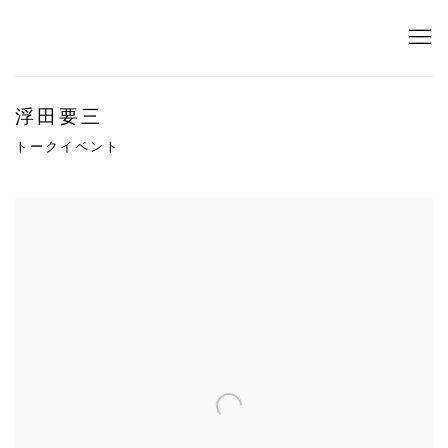
浮田要三
トークイベント
Open a larger version of the following image in a popup: