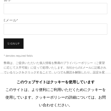
苗字 *
Eメール*
SIGNUP
* denotes required fields
弊廊は、ご提供いただいた個人情報を弊廊のプライバシーポリシー（ご要望
に応じて入手可能）に従って処理いたします。当社からのEメールに記載され
ているリンクをクリックすることで、いつでも購読を解除したり、設定を変
更したりすることができます。
このウェブサイトはクッキーを使用しています
このサイトは、より便利にご利用いただくためにクッキーを
使用しています。クッキーポリシーの詳細については、お問
クッキーを管理する
い合わせください。
著作権© 2026 KANDA & OLIVEIRA
SITE BY ARTLOGIC