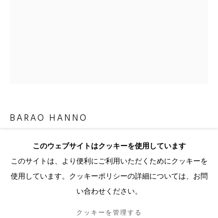
Eメール*
SIGNUP
* denotes required fields
弊廊は、ご提供いただいた個人情報を弊廊のプライバシーポリシー（ご要望
BARAO HANNO
に応じて入手可能）に従って処理いたします。当社からのEメールに記載され
ているリンクをクリックすることで、いつでも購読を解除したり、設定を変
更したりすることができます。
UNTITLED
,
2020
このウェブサイトはクッキーを使用しています
このサイトは、より便利にご利用いただくためにクッキーを
pen on paper
使用しています。クッキーポリシーの詳細については、お問
クッキーを管理する
75 × 56 cm (image)
い合わせください。
93 × 73.5 cm (frame)
著作権© 2026 KANDA & OLIVEIRA
SITE BY ARTLOGIC
クッキーを管理する