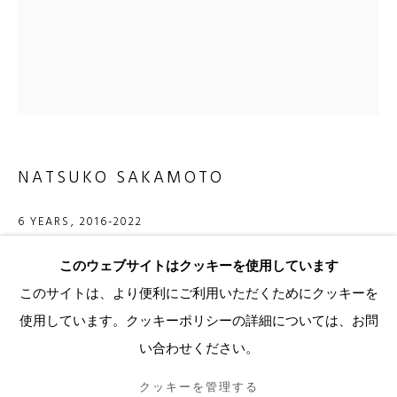
Eメール*
SIGNUP
NATSUKO SAKAMOTO
* denotes required fields
弊廊は、ご提供いただいた個人情報を弊廊のプライバシーポリシー（ご要望
に応じて入手可能）に従って処理いたします。当社からのEメールに記載され
6 YEARS
,
2016-2022
ているリンクをクリックすることで、いつでも購読を解除したり、設定を変
更したりすることができます。
oil on canvas
このウェブサイトはクッキーを使用しています
91 × 72.7 cm
このサイトは、より便利にご利用いただくためにクッキーを
使用しています。クッキーポリシーの詳細については、お問
クッキーを管理する
Copyright Natsuko Sakamoto
い合わせください。
著作権© 2026 KANDA & OLIVEIRA
SITE BY ARTLOGIC
Photo: Yuji Imamura（今村裕司）
クッキーを管理する