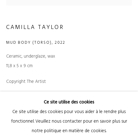
Courriel *
CAMILLA TAYLOR
MUD BODY (TORSO)
,
2022
SIGNUP
Ceramic, underglaze, wax
* Champs obligatoires
11,8 x 5 x 9 cm
Nous traiterons les données personnelles que vous avez fournies conformément à
notre politique de confidentialité (disponible sur demande). Vous pouvez vous
désinscrire ou modifier vos préférences à tout moment en cliquant sur le lien présent
Copyright The Artist
dans nos emails.
DEMANDE D'INFORMATION
Ce site utilise des cookies
Ce site utilise des cookies pour vous aider à le rendre plus
Gestion des cookies
EXPOSITIONS
fonctionnel. Veuillez nous contacter pour en savoir plus sur
© 2026 KANDA & OLIVEIRA
SITE BY ARTLOGIC
Camilla Taylor "静かな 友達 - Quiet Friend", Kanda & Oliveira,
notre politique en matière de cookies.
2022