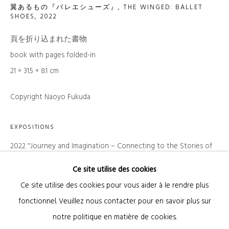
翼あるもの『バレエシューズ』, THE WINGED: BALLET
SHOES
,
2022
Courriel *
頁を折り込まれた書物
book with pages folded-in
21 × 31.5 × 8.1 cm
SIGNUP
Copyright Naoyo Fukuda
* Champs obligatoires
Nous traiterons les données personnelles que vous avez fournies conformément à
notre politique de confidentialité (disponible sur demande). Vous pouvez vous
EXPOSITIONS
désinscrire ou modifier vos préférences à tout moment en cliquant sur le lien présent
dans nos emails.
2022 "Journey and Imagination – Connecting to the Stories of
Others" Tokyo Metropolitan Teien Art Museum
Ce site utilise des cookies
Ce site utilise des cookies pour vous aider à le rendre plus
Gestion des cookies
fonctionnel. Veuillez nous contacter pour en savoir plus sur
© 2026 KANDA & OLIVEIRA
SITE BY ARTLOGIC
notre politique en matière de cookies.