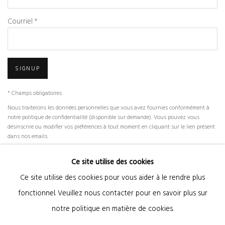
Courriel *
SIGNUP
* Champs obligatoires
Nous traiterons les données personnelles que vous avez fournies conformément à
notre politique de confidentialité (disponible sur demande). Vous pouvez vous
désinscrire ou modifier vos préférences à tout moment en cliquant sur le lien présent
dans nos emails.
Ce site utilise des cookies
Ce site utilise des cookies pour vous aider à le rendre plus
Gestion des cookies
fonctionnel. Veuillez nous contacter pour en savoir plus sur
© 2026 KANDA & OLIVEIRA
SITE BY ARTLOGIC
notre politique en matière de cookies.
Legal Notice